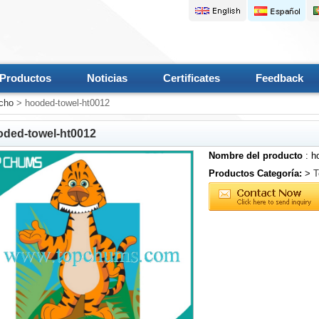
Productos
Noticias
Certificates
Feedback
cho
> hooded-towel-ht0012
oded-towel-ht0012
Nombre del producto
: h
Productos Categoría:
>
T