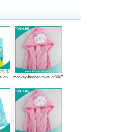
l-ht-
monkey-hooded-towel-ht0067