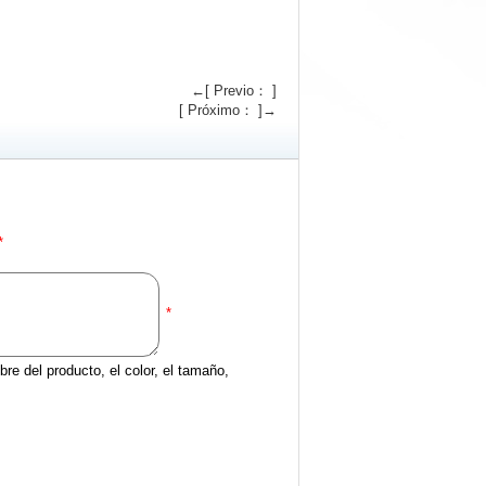
←[ Previo： ]
[ Próximo： ]→
*
*
re del producto, el color, el tamaño,