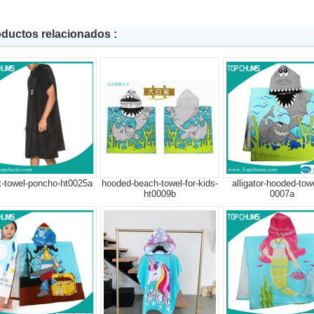
ductos relacionados :
t-towel-poncho-ht0025a
hooded-beach-towel-for-kids-
alligator-hooded-towe
ht0009b
0007a