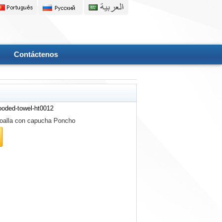
Contáctenos
ooded-towel-ht0012
oalla con capucha Poncho