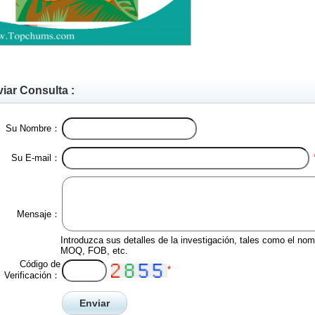
iar Consulta :
Su Nombre：
Su E-mail：
Mensaje：
Introduzca sus detalles de la investigación, tales como el nomb
MOQ, FOB, etc.
Código de
*
Verificación：