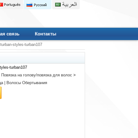
ая связь
Контакты
turban-styles-turban107
tyles-turban107
>
Повязка на голову/повязка для волос
>
а | Волосы Обертывания