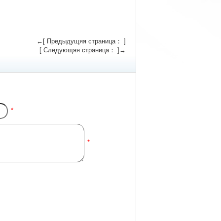
←[ Предыдущяя страница： ]
[ Следующяя страница： ]→
*
*