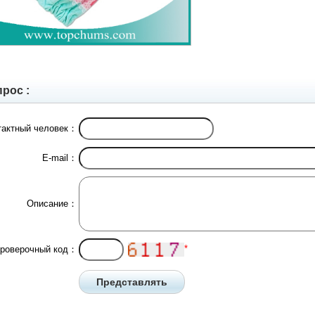
прос :
тактный человек：
E-mail：
Описание：
*
роверочный код：