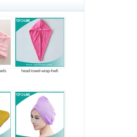
wels
head-towel-wrap-hw6