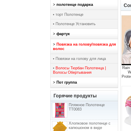
>
полотенце подарка
Со
• торт Полотенце
• Полотенце Установить
>
фартук
>
Повязка на голову/повязка для
волос
• Повязки на голову для лица
Rain 
•
Волосы Тюрбан Полотенца |
W
Волосы Обертывания
Prote
>
Пот группа
Горячие продукты
Пляжное Полотенце
TT0083
Хлопковое полотенце с
капюшоном в виде