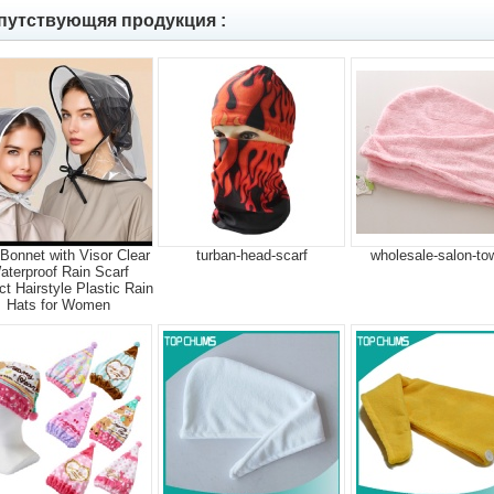
путствующяя продукция :
Bonnet with Visor Clear
turban-head-scarf
wholesale-salon-to
aterproof Rain Scarf
ct Hairstyle Plastic Rain
Hats for Women