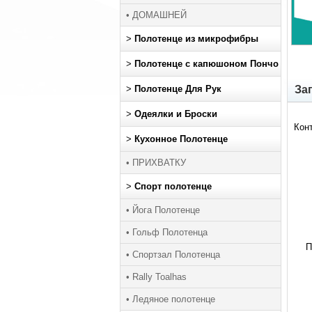
• ДОМАШНЕЙ
>
Полотенце из микрофибры
>
Полотенце с капюшоном Пончо
>
Полотенце Для Рук
За
>
Одеялки и Броски
Кон
>
Кухонное Полотенце
• ПРИХВАТКУ
>
Спорт полотенце
• Йога Полотенце
• Гольф Полотенца
П
• Спортзал Полотенца
• Rally Toalhas
• Ледяное полотенце