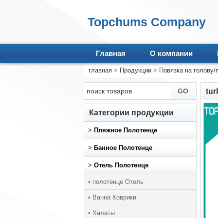
Topchums Company
Главная
О компании
главная
>
Продукции
>
Повязка на голову/
tur
Категории продукции
>
Пляжное Полотенце
>
Банное Полотенце
>
Отель Полотенце
• полотенце Отель
• Ванна Коврики
• Халаты