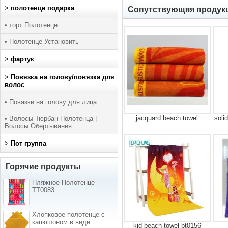
>
полотенце подарка
Сопутствующяя продукц
• торт Полотенце
• Полотенце Установить
>
фартук
>
Повязка на голову/повязка для
волос
• Повязки на голову для лица
jacquard beach towel
soli
• Волосы Тюрбан Полотенца |
Волосы Обертывания
>
Пот группа
Горячие продукты
Пляжное Полотенце
TT0083
Хлопковое полотенце с
капюшоном в виде
kid-beach-towel-bt0156