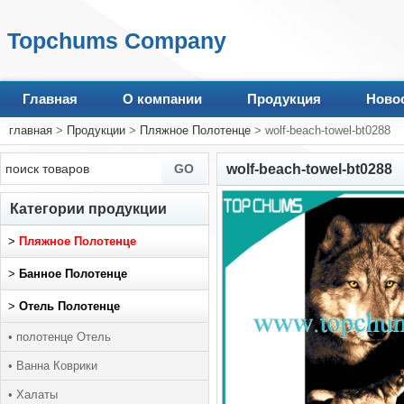
Topchums Company
Главная
О компании
Продукция
Ново
главная
>
Продукции
>
Пляжное Полотенце
> wolf-beach-towel-bt0288
wolf-beach-towel-bt0288
Категории продукции
>
Пляжное Полотенце
>
Банное Полотенце
>
Отель Полотенце
• полотенце Отель
• Ванна Коврики
• Халаты