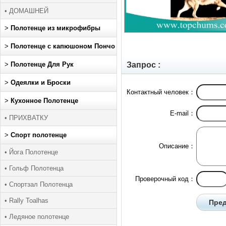
• ДОМАШНЕЙ
>
Полотенце из микрофибры
>
Полотенце с капюшоном Пончо
>
Полотенце Для Рук
Запрос :
>
Одеялки и Броски
Контактный человек：
>
Кухонное Полотенце
E-mail：
• ПРИХВАТКУ
>
Спорт полотенце
Описание：
• Йога Полотенце
• Гольф Полотенца
Проверочный код：
• Спортзал Полотенца
• Rally Toalhas
• Ледяное полотенце